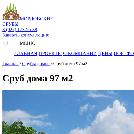
МОРДОВСКИЕ
СРУБЫ
8 (927) 173-56-88
Заказать консультацию
МЕНЮ
ГЛАВНАЯ
ПРОЕКТЫ
О КОМПАНИИ
ЦЕНЫ
ПОРТФО
Главная
/
Срубы домов
/
Сруб дома 97 м2
Сруб дома 97 м2